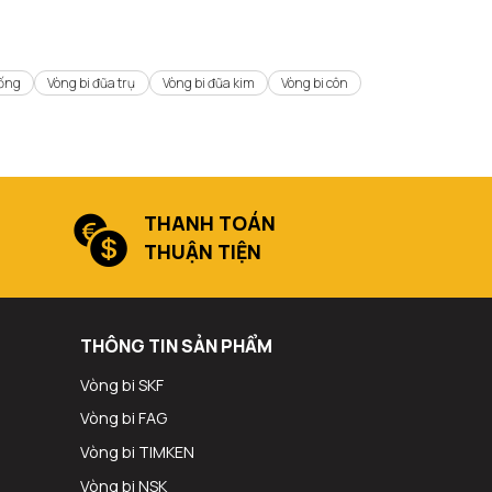
rống
Vòng bi đũa trụ
Vòng bi đũa kim
Vòng bi côn
THANH TOÁN
THUẬN TIỆN
THÔNG TIN SẢN PHẨM
Vòng bi SKF
Vòng bi FAG
Vòng bi TIMKEN
Vòng bi NSK