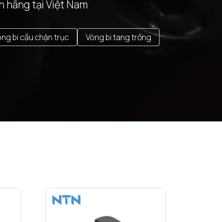
h hãng tại Việt Nam
ng bi cầu chặn trục
Vòng bi tang trống