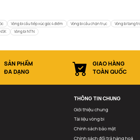
góc
Vòng bi cầu tiếp xúc góc 4 điểm
Vòng bi cầu chặn trục
Vòng bi tang t
 NSK
Vòng bi NTN
SẢN PHẨM
GIAO HÀNG
ĐA DẠNG
TOÀN QUỐC
THÔNG TIN CHUNG
Giới thiệu chung
Tài liệu vòng bi
Chính sách bảo mật
Chính sách đổi trả hàng hoá