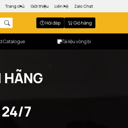
Trang chủ
Giới thiệu
Liên hệ
Zalo Chat
Hỏi đáp
Giỏ hàng
d Catalogue
Tài liệu vòng bi
H HÃNG
24/7