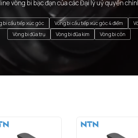
ine vòng bi bạc đạn của các Đại lý uỷ quyền chín
 bi cầu tiếp xúc góc
Vòng bi cầu tiếp xúc góc 4 điểm
Vò
Vòng bi đũa trụ
Vòng bi đũa kim
Vòng bi côn