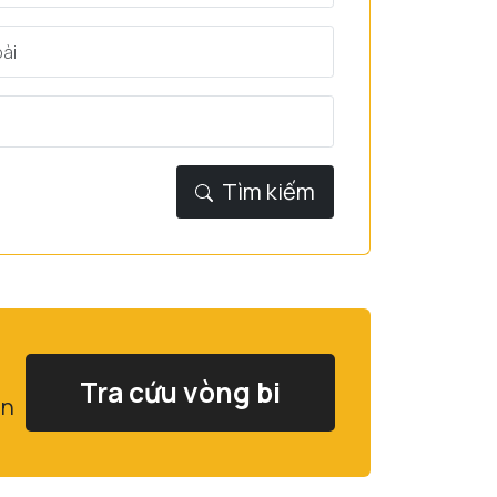
Tìm kiếm
Tra cứu vòng bi
ạn