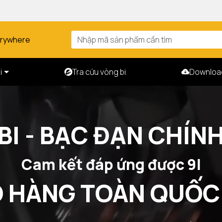
erywhere
i
Tra cứu vòng bi
Downloa
BI - BẠC ĐẠN CHÍN
Ca
|
O HÀNG TOÀN QUỐC 