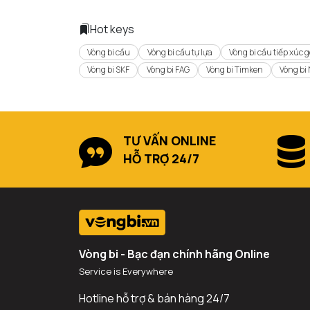
Hot keys
Vòng bi cầu
Vòng bi cầu tự lựa
Vòng bi cầu tiếp xúc 
Vòng bi SKF
Vòng bi FAG
Vòng bi Timken
Vòng bi
TƯ VẤN ONLINE
HỖ TRỢ 24/7
Vòng bi - Bạc đạn chính hãng Online
Service is Everywhere
Hotline hỗ trợ & bán hàng 24/7