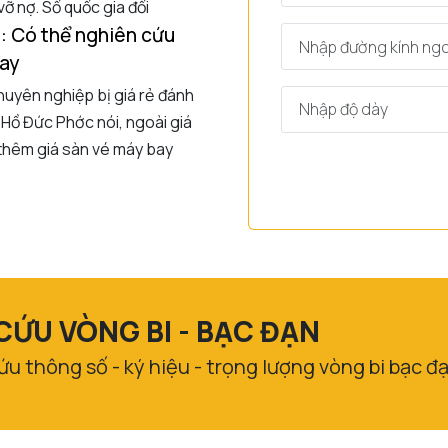
vỡ nợ. Số quốc gia đối
h: Có thể nghiên cứu
bay
uyên nghiệp bị giá rẻ đánh
h Hồ Đức Phớc nói, ngoài giá
 thêm giá sàn vé máy bay
CỨU VÒNG BI - BẠC ĐẠN
cứu thông số - ký hiệu - trọng lượng vòng bi bạc đ